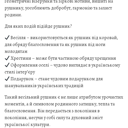
Геометричні візерунки та зіркові мотиви, вишиті на
л
рушнику, уособлюють добробут, гармонію та захист
і
родини.
к
а
Для яких подій підійде рушник?
"
Весілля – використовується як рушник під коровай,
з
для обряду благословення та як рушник під ноги
о
молодятам
л
Хрестини – може бути частиною обряду хрещення
о
Оформлення оселі – чудово виглядає в українському
т
стилі інтер’єру
и
Подарунок – стане чудовим подарунком для
й
шанувальників українських традицій
к
і
Такий весільний рушник є не лише атрибутом урочистих
л
моментів, а й символом родинного затишку, тепла та
ь
благословення. Він передається з покоління в
к
покоління, несучи у собі силу та духовний зміст
і
української культури.