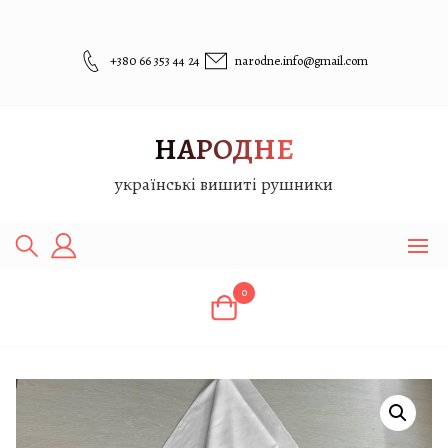
Перейти
до
вмісту
+380 66 353 44 24
narodne.info@gmail.com
НАРОДНЕ
українські вишиті рушники
0