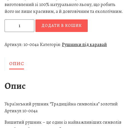
виготовлений зі 100% натурального льону, що робить
його не лише красивим, а й довговічним та екологічним.
У
ДОДАТИ В КОШИК
к
р
а
Артикул:
10-004а
Категорія:
Рушники під каравай
ї
н
ОПИС
с
ь
к
Опис
и
й
р
Український рушник “Традиційна символіка” золотий
у
Артикул 10-004а
ш
Вишитий рушник – це один із найважливіших символів
н