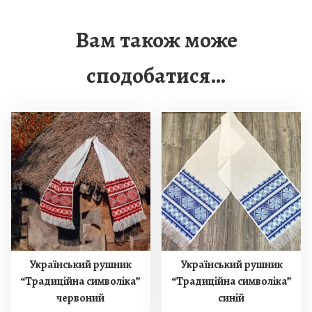
с
т
Вам також може
ь
сподобатися…
Український рушник
Український рушник
“Традиційна символіка”
“Традиційна символіка”
червоний
синій