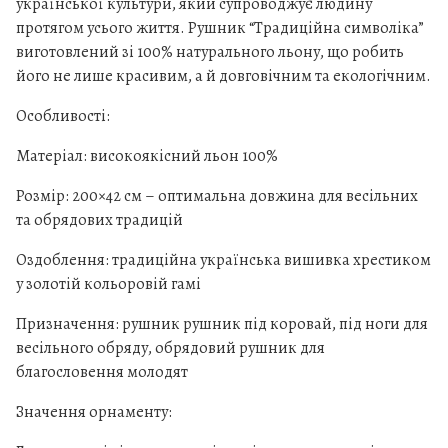
української культури, який супроводжує людину
и
протягом усього життя. Рушник “Традиційна символіка”
к
виготовлений зі 100% натурального льону, що робить
"
його не лише красивим, а й довговічним та екологічним.
Т
р
Особливості:
а
д
Матеріал: високоякісний льон 100%
и
Розмір: 200×42 см – оптимальна довжина для весільних
ц
та обрядових традицій
і
й
Оздоблення: традиційна українська вишивка хрестиком
н
у золотій кольоровій гамі
а
Призначення: рушник рушник під коровай, під ноги для
с
весільного обряду, обрядовий рушник для
и
благословення молодят
м
в
Значення орнаменту:
о