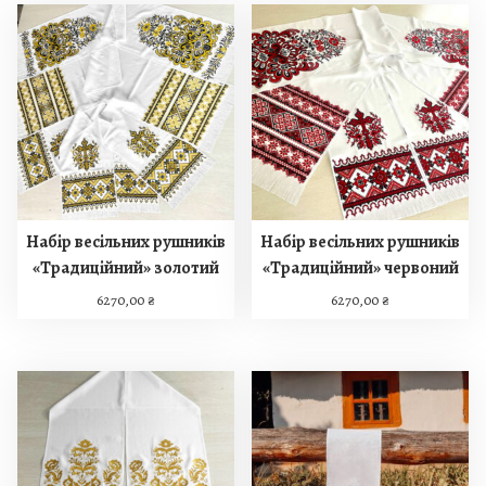
Набір весільних рушників
Набір весільних рушників
«Традиційний» золотий
«Традиційний» червоний
6270,00
₴
6270,00
₴