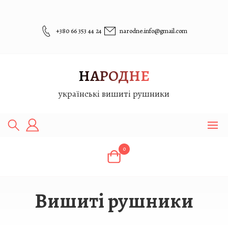
Перейти
до
вмісту
+380 66 353 44 24
narodne.info@gmail.com
НАРОДНЕ
українські вишиті рушники
0
Вишиті рушники