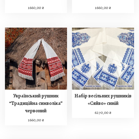
i
1660,00
₴
1660,00
₴
t
y
Український рушник
Набір весільних рушників
“Традиційна символіка”
«Сяйво» синій
червоний
6270,00
₴
1660,00
₴