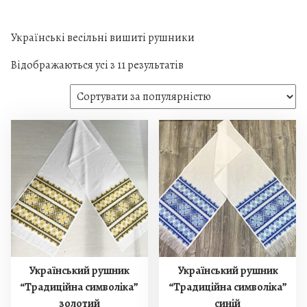
Українські весільні вишиті рушники
S
Відображаються усі з 11 результатів
o
r
t
e
d
b
y
p
o
p
u
l
Український рушник
Український рушник
a
“Традиційна символіка”
“Традиційна символіка”
r
золотий
синій