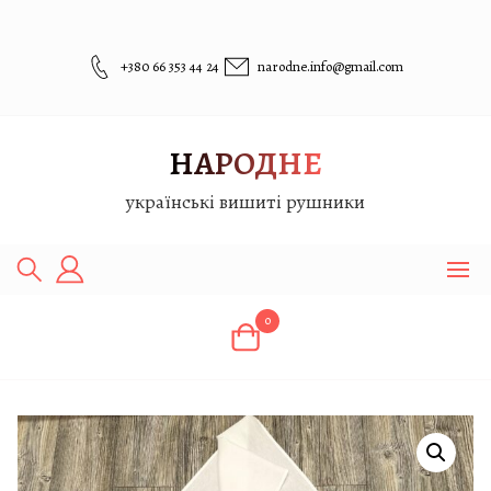
Перейти
до
вмісту
+380 66 353 44 24
narodne.info@gmail.com
НАРОДНЕ
українські вишиті рушники
0