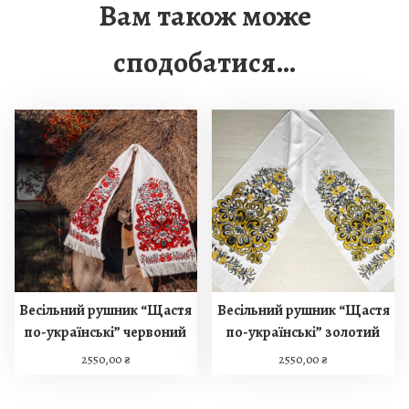
Вам також може
с
и
сподобатися…
н
і
й
к
і
л
ь
к
і
с
т
ь
Весільний рушник “Щастя
Весільний рушник “Щастя
по-українські” червоний
по-українські” золотий
2550,00
₴
2550,00
₴