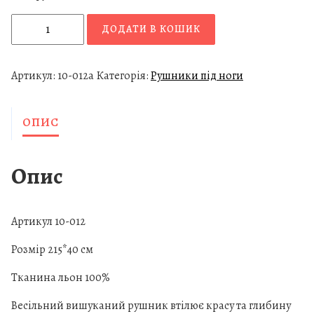
В
ДОДАТИ В КОШИК
е
с
і
Артикул:
10-012a
Категорія:
Рушники під ноги
л
ь
ОПИС
н
и
й
Опис
р
у
ш
Артикул 10-012
н
и
Розмір 215*40 см
к
Тканина льон 100%
"
Щ
Весільний вишуканий рушник втілює красу та глибину