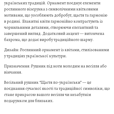
а
українських традицій. Орнамент поєднує елементи
с
рослинного візерунка з символічними квітковими
т
мотивами, що уособлюють добробут, щастя та гармонію
я
в родині. Блакитні квіти гармонійно контрастують із
п
чорнильними деталями, створюючи елегантний та
завершений вигляд. Додатковий акцент — витончена
о
бахрома, що додає виробу традиційного шарму.
-
у
Дизайн: Рослинний орнамент із квітами, стилізованими
к
у традиціях української культури.
р
а
Призначення: Рушник під ноги молодим на весілля або
ї
вінчання.
н
Весільний рушник “Щастя по-українськи” — це
с
поєднання сучасної якості та традиційної символіки, що
ь
стане прикрасою вашого весілля чи незабутнім
к
подарунком для близьких.
і
"